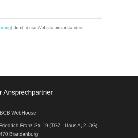
lärung
) durch diese Website einverstanden.
hr Ansprechpartner
BCB WebHouse
Friedrich-Franz-Str. 19 (TGZ - Haus A, 2. OG),
470 Brandenburg